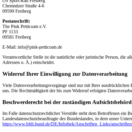
c/o Sport-Rad Freiberg
Chemnitzer Straße 4-6
09599 Freiberg
Postanschrift:
The Pink Petticoats e.V.
PF 1133
09581 Freiberg
E-Mail: info@pink-petticoats.de
Verantwortliche Stelle ist die natürliche oder juristische Person, d
Adressen o. Ä.) entscheidet.
Widerruf Ihrer Einwilligung zur Datenverarbeitung
Viele Datenverarbeitungsvorgänge sind nur mit Ihrer ausdrücklichen Ei
uns. Die Rechtmäßigkeit der bis zum Widerruf erfolgten Datenverarbe
Beschwerderecht bei der zuständigen Aufsichtsbehörd
Im Falle datenschutzrechtlicher Verstöße steht dem Betroffenen ein B
Landesdatenschutzbeauftragte des Bundeslandes, in dem unser Unter
https://www.bfdi.bund.de/DE/Infothek/Anschriften_Links/anschriften