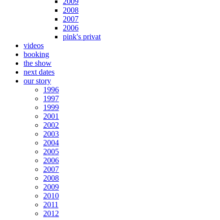
2009
2008
2007
2006
pink's privat
videos
booking
the show
next dates
our story
1996
1997
1999
2001
2002
2003
2004
2005
2006
2007
2008
2009
2010
2011
2012